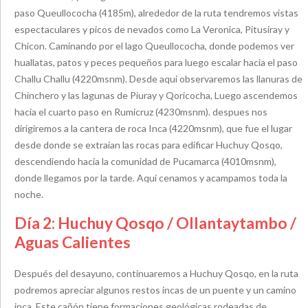
paso Queullococha (4185m), alrededor de la ruta tendremos vistas
espectaculares y picos de nevados como La Veronica, Pitusiray y
Chicon. Caminando por el lago Queullococha, donde podemos ver
huallatas, patos y peces pequeños para luego escalar hacia el paso
Challu Challu (4220msnm). Desde aqui observaremos las llanuras de
Chinchero y las lagunas de Piuray y Qoricocha, Luego ascendemos
hacia el cuarto paso en Rumicruz (4230msnm). despues nos
dirigiremos a la cantera de roca Inca (4220msnm), que fue el lugar
desde donde se extraían las rocas para edificar Huchuy Qosqo,
descendiendo hacia la comunidad de Pucamarca (4010msnm),
donde llegamos por la tarde. Aquí cenamos y acampamos toda la
noche.
Día 2: Huchuy Qosqo / Ollantaytambo /
Aguas Calientes
Después del desayuno, continuaremos a Huchuy Qosqo, en la ruta
podremos apreciar algunos restos incas de un puente y un camino
inca. Este cañón tiene formaciones geológicas rodeadas de