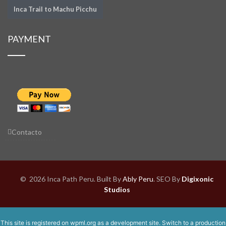
Inca Trail to Machu Picchu
PAYMENT
Contacto
© 2026 Inca Path Peru. Built By
Ably Peru
.
SEO By
Digixonic
Studios
This site is registered on
wpml.org
as a development site. Switch to a production