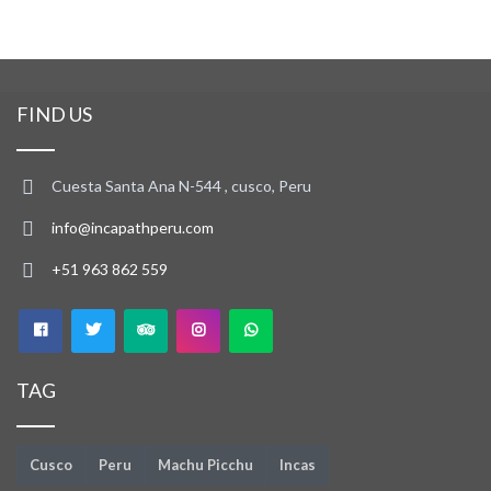
FIND US
Cuesta Santa Ana N-544 , cusco, Peru
info@incapathperu.com
+51 963 862 559
TAG
Cusco
Peru
Machu Picchu
Incas